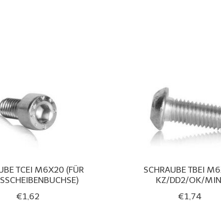
BE TCEI M6X20 (FÜR
SCHRAUBE TBEI M
SSCHEIBENBUCHSE)
KZ/DD2/OK/MIN
€1,62
€1,74