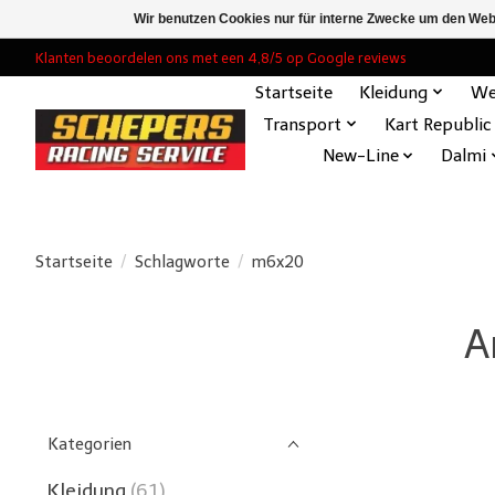
Wir benutzen Cookies nur für interne Zwecke um den Web
Klanten beoordelen ons met een 4,8/5 op Google reviews
Startseite
Kleidung
We
Transport
Kart Republic
New-Line
Dalmi
Startseite
/
Schlagworte
/
m6x20
A
Kategorien
Kleidung
(61)