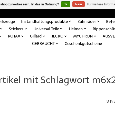
shop zu verbessern. Ist das in Ordnung?
Ja
Nein
Für weitere Inform
rkzeuge
Instandhaltungsprodukte
Zahnräder
Befe
Stickers
Universal Teile
Helmen
Rippenschü
ROTAX
Gillard
JECKO
MYCHRON
AUSV
GEBRAUCHT
Geschenkgutscheine
rtikel mit Schlagwort m6x
8 Pr