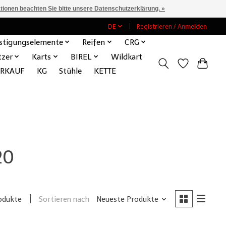
ationen beachten Sie bitte unsere Datenschutzerklärung. »
DE
Registrieren / Anmelden
stigungselemente
Reifen
CRG
tzer
Karts
BIREL
Wildkart
ERKAUF
KG
Stühle
KETTE
20
Sortieren nach
Neueste Produkte
odukte