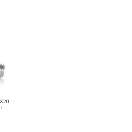
6X20
I