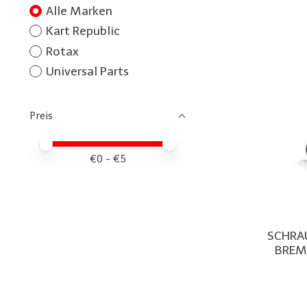
Alle Marken
Kart Republic
Rotax
Universal Parts
Preis
Preis – Mindestwert
Price maximum value
€
0
- €
5
SCHRAU
BREM