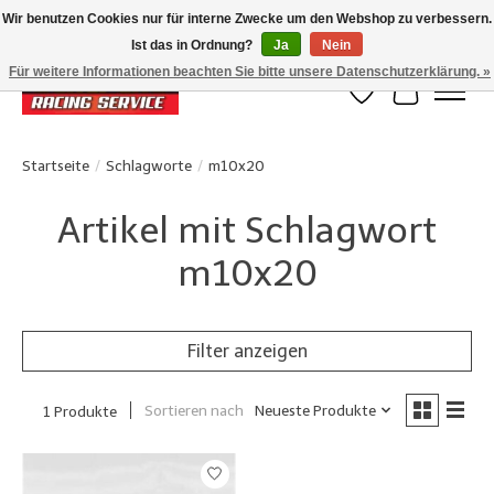
Wir benutzen Cookies nur für interne Zwecke um den Webshop zu verbessern.
Ist das in Ordnung?
Ja
Nein
Klanten beoordelen ons met een 4,8/5 op Google reviews
Für weitere Informationen beachten Sie bitte unsere Datenschutzerklärung. »
Wunschzettel
Ihr Waren
Startseite
/
Schlagworte
/
m10x20
Artikel mit Schlagwort
m10x20
Filter anzeigen
Sortieren nach
Neueste Produkte
1 Produkte