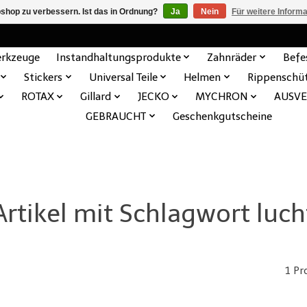
shop zu verbessern. Ist das in Ordnung?
Ja
Nein
Für weitere Inform
rkzeuge
Instandhaltungsprodukte
Zahnräder
Befe
Stickers
Universal Teile
Helmen
Rippenschü
ROTAX
Gillard
JECKO
MYCHRON
AUSV
GEBRAUCHT
Geschenkgutscheine
Artikel mit Schlagwort luch
1 Pr