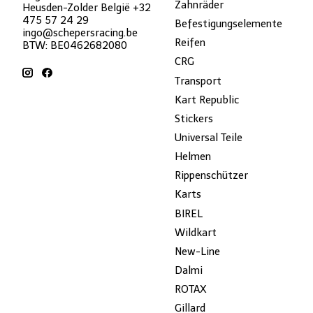
Zahnräder
Heusden-Zolder België +32
475 57 24 29
Befestigungselemente
ingo@schepersracing.be
Reifen
BTW: BE0462682080
CRG
Transport
Kart Republic
Stickers
Universal Teile
Helmen
Rippenschützer
Karts
BIREL
Wildkart
New-Line
Dalmi
ROTAX
Gillard