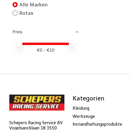
Alle Marken
Rotax
Preis
Preis – Mindestwert
Price maximum value
€
0
- €
10
Kategorien
Kleidung
Werkzeuge
Schepers Racing Service BV
Instandhaltungsprodukte
Vogelsancklaan 18 3550