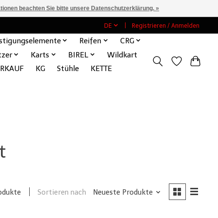
ationen beachten Sie bitte unsere Datenschutzerklärung. »
DE
Registrieren / Anmelden
stigungselemente
Reifen
CRG
tzer
Karts
BIREL
Wildkart
ERKAUF
KG
Stühle
KETTE
t
Sortieren nach
Neueste Produkte
odukte