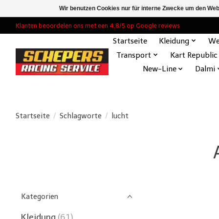
Wir benutzen Cookies nur für interne Zwecke um den Web
Klanten beoordelen ons met een 4,8/5 op Google reviews
Startseite
Kleidung
We
Transport
Kart Republic
New-Line
Dalmi
Startseite
/
Schlagworte
/
lucht
Kategorien
Kleidung
(61)