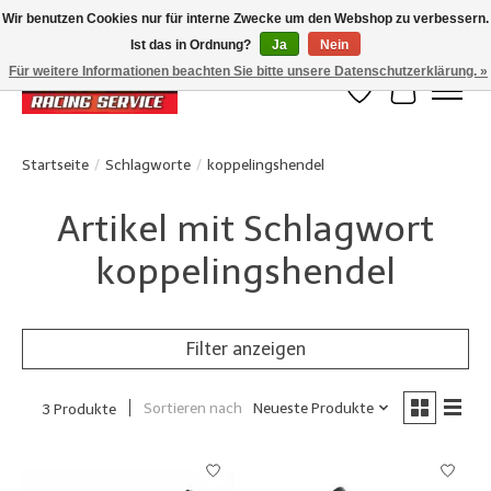
Wir benutzen Cookies nur für interne Zwecke um den Webshop zu verbessern.
Ist das in Ordnung?
Ja
Nein
Klanten beoordelen ons met een 4,8/5 op Google reviews
Für weitere Informationen beachten Sie bitte unsere Datenschutzerklärung. »
Wunschzettel
Ihr Waren
Startseite
/
Schlagworte
/
koppelingshendel
Artikel mit Schlagwort
koppelingshendel
Filter anzeigen
Sortieren nach
Neueste Produkte
3 Produkte