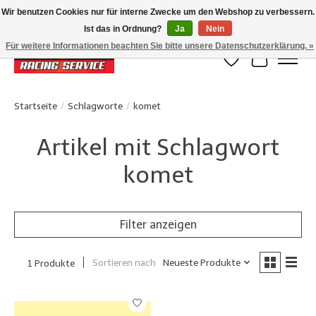
Wir benutzen Cookies nur für interne Zwecke um den Webshop zu verbessern.
Ist das in Ordnung?
Ja
Nein
Klanten beoordelen ons met een 4,8/5 op Google reviews
Für weitere Informationen beachten Sie bitte unsere Datenschutzerklärung. »
Wunschzettel
Ihr Waren
Startseite
/
Schlagworte
/
komet
Artikel mit Schlagwort
komet
Filter anzeigen
Sortieren nach
Neueste Produkte
1 Produkte