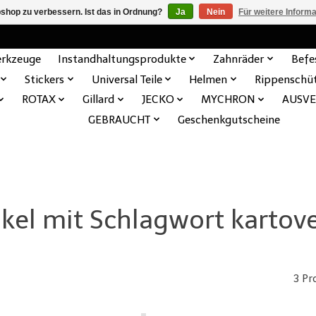
shop zu verbessern. Ist das in Ordnung?
Ja
Nein
Für weitere Inform
rkzeuge
Instandhaltungsprodukte
Zahnräder
Befe
Stickers
Universal Teile
Helmen
Rippenschü
ROTAX
Gillard
JECKO
MYCHRON
AUSV
GEBRAUCHT
Geschenkgutscheine
ikel mit Schlagwort kartove
3 Pr