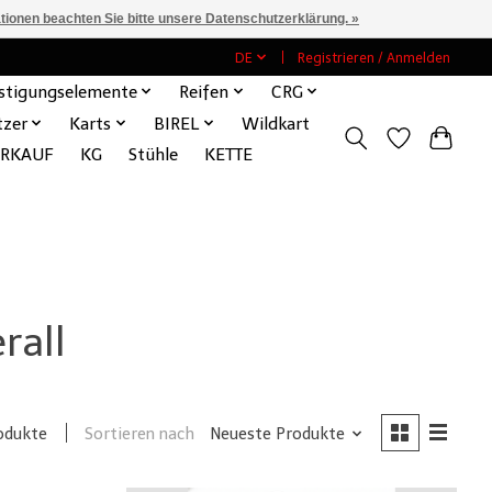
ationen beachten Sie bitte unsere Datenschutzerklärung. »
DE
Registrieren / Anmelden
stigungselemente
Reifen
CRG
tzer
Karts
BIREL
Wildkart
ERKAUF
KG
Stühle
KETTE
rall
Sortieren nach
Neueste Produkte
odukte