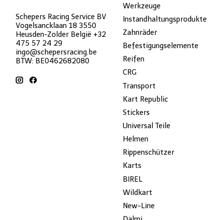
Werkzeuge
Schepers Racing Service BV
Instandhaltungsprodukte
Vogelsancklaan 18 3550
Zahnräder
Heusden-Zolder België +32
475 57 24 29
Befestigungselemente
ingo@schepersracing.be
Reifen
BTW: BE0462682080
CRG
Transport
Kart Republic
Stickers
Universal Teile
Helmen
Rippenschützer
Karts
BIREL
Wildkart
New-Line
Dalmi