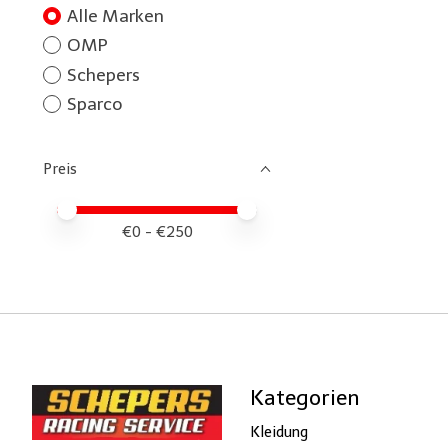
Alle Marken
OMP
Schepers
Sparco
Preis
Preis – Mindestwert
Price maximum value
€
0
- €
250
Kategorien
Kleidung