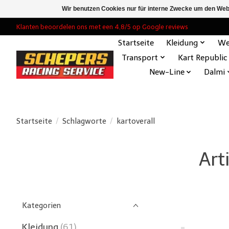
Wir benutzen Cookies nur für interne Zwecke um den Web
Klanten beoordelen ons met een 4,8/5 op Google reviews
Startseite
Kleidung
We
Transport
Kart Republic
New-Line
Dalmi
Startseite
/
Schlagworte
/
kartoverall
Art
Kategorien
Kleidung
(61)