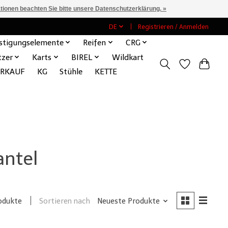
ationen beachten Sie bitte unsere Datenschutzerklärung. »
DE
Registrieren / Anmelden
stigungselemente
Reifen
CRG
tzer
Karts
BIREL
Wildkart
ERKAUF
KG
Stühle
KETTE
antel
Sortieren nach
Neueste Produkte
odukte