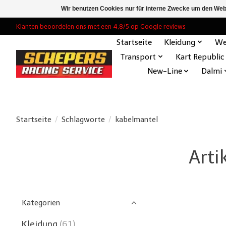
Wir benutzen Cookies nur für interne Zwecke um den Web
Klanten beoordelen ons met een 4,8/5 op Google reviews
Startseite
Kleidung
We
Transport
Kart Republic
New-Line
Dalmi
Startseite
/
Schlagworte
/
kabelmantel
Arti
Kategorien
Kleidung
(61)