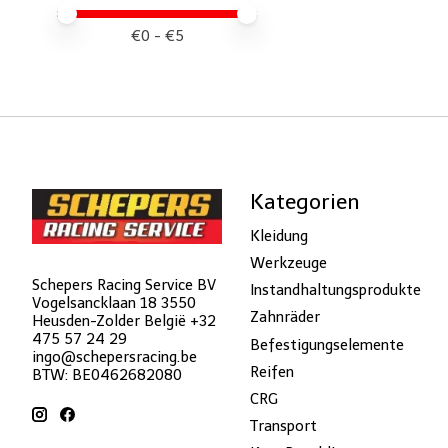
Preis – Mindestwert
Price maximum value
€
0
- €
5
Kategorien
Kleidung
Werkzeuge
Schepers Racing Service BV
Instandhaltungsprodukte
Vogelsancklaan 18 3550
Zahnräder
Heusden-Zolder België +32
475 57 24 29
Befestigungselemente
ingo@schepersracing.be
Reifen
BTW: BE0462682080
CRG
Transport