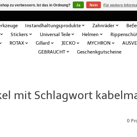
shop zu verbessern. Ist das in Ordnung?
Ja
Nein
Für weitere Inform
rkzeuge
Instandhaltungsprodukte
Zahnräder
Befe
Stickers
Universal Teile
Helmen
Rippenschü
ROTAX
Gillard
JECKO
MYCHRON
AUSV
GEBRAUCHT
Geschenkgutscheine
kel mit Schlagwort kabelm
0 Pr