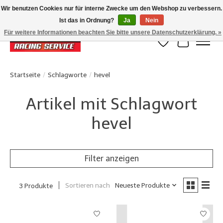
Wir benutzen Cookies nur für interne Zwecke um den Webshop zu verbessern.
Ist das in Ordnung?
Ja
Nein
Klanten beoordelen ons met een 4,8/5 op Google reviews
Für weitere Informationen beachten Sie bitte unsere Datenschutzerklärung. »
Wunschzettel
Ihr Waren
Startseite
/
Schlagworte
/
hevel
Artikel mit Schlagwort
hevel
Filter anzeigen
Sortieren nach
Neueste Produkte
3 Produkte