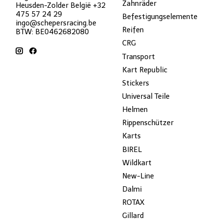
Zahnräder
Heusden-Zolder België +32
475 57 24 29
Befestigungselemente
ingo@schepersracing.be
Reifen
BTW: BE0462682080
CRG
Transport
Kart Republic
Stickers
Universal Teile
Helmen
Rippenschützer
Karts
BIREL
Wildkart
New-Line
Dalmi
ROTAX
Gillard