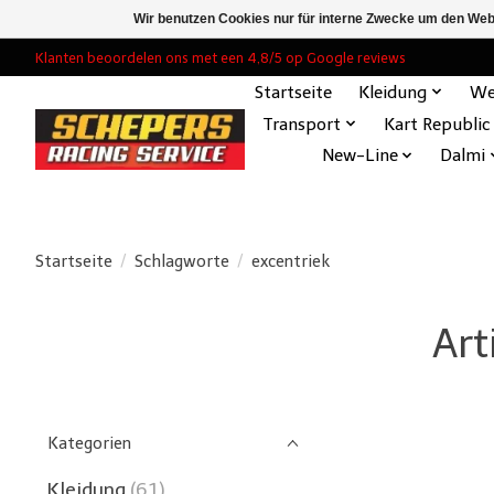
Wir benutzen Cookies nur für interne Zwecke um den Web
Klanten beoordelen ons met een 4,8/5 op Google reviews
Startseite
Kleidung
We
Transport
Kart Republic
New-Line
Dalmi
Startseite
/
Schlagworte
/
excentriek
Art
Kategorien
Kleidung
(61)