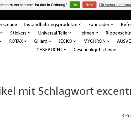
shop zu verbessern. Ist das in Ordnung?
Ja
Nein
Für weitere Inform
rkzeuge
Instandhaltungsprodukte
Zahnräder
Befe
Stickers
Universal Teile
Helmen
Rippenschü
ROTAX
Gillard
JECKO
MYCHRON
AUSV
GEBRAUCHT
Geschenkgutscheine
ikel mit Schlagwort excent
3 Pr