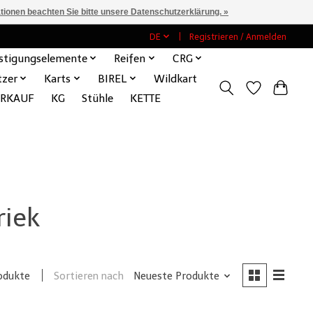
ationen beachten Sie bitte unsere Datenschutzerklärung. »
DE
Registrieren / Anmelden
stigungselemente
Reifen
CRG
tzer
Karts
BIREL
Wildkart
ERKAUF
KG
Stühle
KETTE
riek
Sortieren nach
Neueste Produkte
odukte