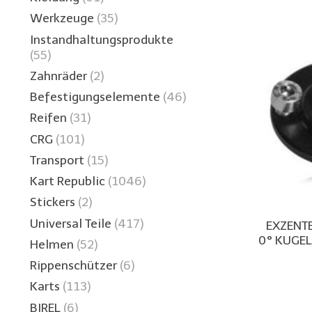
Werkzeuge
(35)
Instandhaltungsprodukte
(55)
Zahnräder
(2)
Befestigungselemente
(46)
Reifen
(31)
CRG
(101)
Transport
(15)
Kart Republic
(1046)
Stickers
(2)
Universal Teile
(417)
EXZENT
0° KUGE
Helmen
(52)
Rippenschützer
(6)
Karts
(113)
BIREL
(6)