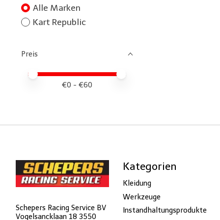
Alle Marken
Kart Republic
Preis
Preis – Mindestwert
Price maximum value
€
0
- €
60
Kategorien
Kleidung
Werkzeuge
Schepers Racing Service BV
Instandhaltungsprodukte
Vogelsancklaan 18 3550