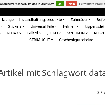
shop zu verbessern. Ist das in Ordnung?
Ja
Nein
Für weitere Inform
rkzeuge
Instandhaltungsprodukte
Zahnräder
Befe
Stickers
Universal Teile
Helmen
Rippenschü
ROTAX
Gillard
JECKO
MYCHRON
AUSV
GEBRAUCHT
Geschenkgutscheine
Artikel mit Schlagwort dat
3 Pr