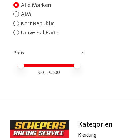
Alle Marken
AIM
Kart Republic
Universal Parts
Preis
Preis – Mindestwert
Price maximum value
€
0
- €
100
Kategorien
Kleidung