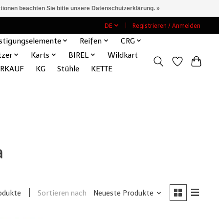
ationen beachten Sie bitte unsere Datenschutzerklärung. »
DE
Registrieren / Anmelden
stigungselemente
Reifen
CRG
tzer
Karts
BIREL
Wildkart
ERKAUF
KG
Stühle
KETTE
a
Sortieren nach
Neueste Produkte
odukte