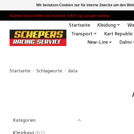
Wir benutzen Cookies nur für interne Zwecke um den Web
Klanten beoordelen ons met een 4,8/5 op Google reviews
Startseite
Kleidung
We
Transport
Kart Republic
New-Line
Dalmi
Startseite
/
Schlagworte
/
data
Kategorien
Kleidung
(61)