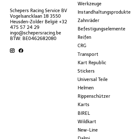
Werkzeuge
Schepers Racing Service BV
Instandhaltungsprodukte
Vogelsancklaan 18 3550
Zahnräder
Heusden-Zolder België +32
475 57 24 29
Befestigungselemente
ingo@schepersracing.be
Reifen
BTW: BE0462682080
CRG
Transport
Kart Republic
Stickers
Universal Teile
Helmen
Rippenschützer
Karts
BIREL
Wildkart
New-Line
Dalmi