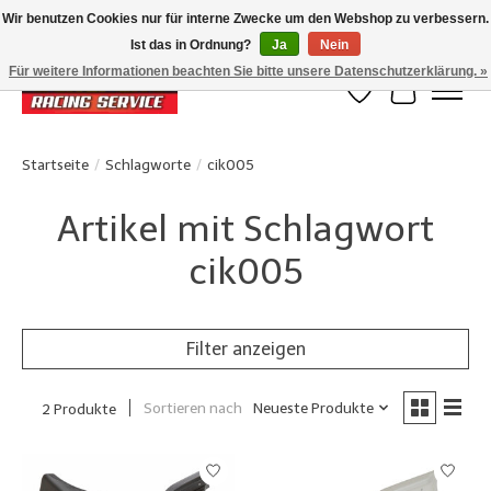
Wir benutzen Cookies nur für interne Zwecke um den Webshop zu verbessern.
Ist das in Ordnung?
Ja
Nein
Klanten beoordelen ons met een 4,8/5 op Google reviews
Für weitere Informationen beachten Sie bitte unsere Datenschutzerklärung. »
Wunschzettel
Ihr Waren
Startseite
/
Schlagworte
/
cik005
Artikel mit Schlagwort
cik005
Filter anzeigen
Sortieren nach
Neueste Produkte
2 Produkte