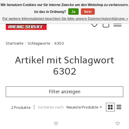
Wir benutzen Cookies nur für interne Zwecke um den Webshop zu verbessern.
Ist das in Ordnung?
Ja
Nein
Klanten beoordelen ons met een 4,8/5 op Google reviews
Für weitere Informationen beachten Sie bitte unsere Datenschutzerklärung. »
Wunschzettel
Ihr Waren
Startseite
/
Schlagworte
/
6302
Artikel mit Schlagwort
6302
Filter anzeigen
Sortieren nach
Neueste Produkte
2 Produkte