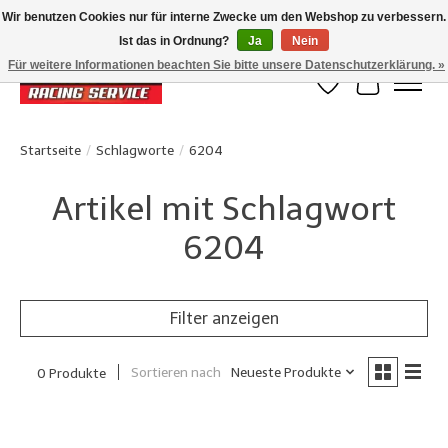
Wir benutzen Cookies nur für interne Zwecke um den Webshop zu verbessern.
Ist das in Ordnung?
Ja
Nein
Klanten beoordelen ons met een 4,8/5 op Google reviews
Für weitere Informationen beachten Sie bitte unsere Datenschutzerklärung. »
Wunschzettel
Ihr Waren
Startseite
/
Schlagworte
/
6204
Artikel mit Schlagwort
6204
Filter anzeigen
Sortieren nach
Neueste Produkte
0 Produkte