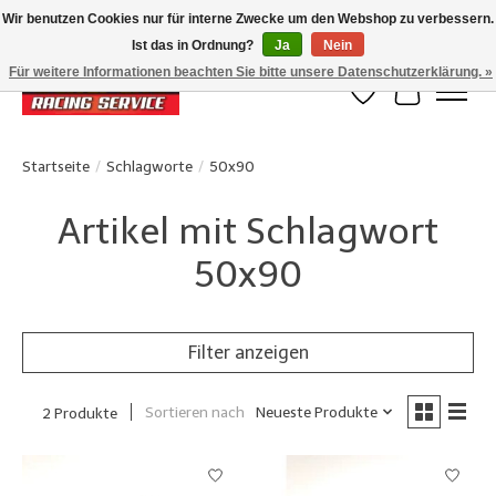
Wir benutzen Cookies nur für interne Zwecke um den Webshop zu verbessern.
Ist das in Ordnung?
Ja
Nein
Klanten beoordelen ons met een 4,8/5 op Google reviews
Für weitere Informationen beachten Sie bitte unsere Datenschutzerklärung. »
Wunschzettel
Ihr Waren
Startseite
/
Schlagworte
/
50x90
Artikel mit Schlagwort
50x90
Filter anzeigen
Sortieren nach
Neueste Produkte
2 Produkte