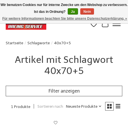
Wir benutzen Cookies nur für interne Zwecke um den Webshop zu verbessern.
Ist das in Ordnung?
Ja
Nein
Klanten beoordelen ons met een 4,8/5 op Google reviews
Für weitere Informationen beachten Sie bitte unsere Datenschutzerklärung. »
Wunschzettel
Ihr Waren
Startseite
/
Schlagworte
/
40x70+5
Artikel mit Schlagwort
40x70+5
Filter anzeigen
Sortieren nach
Neueste Produkte
1 Produkte