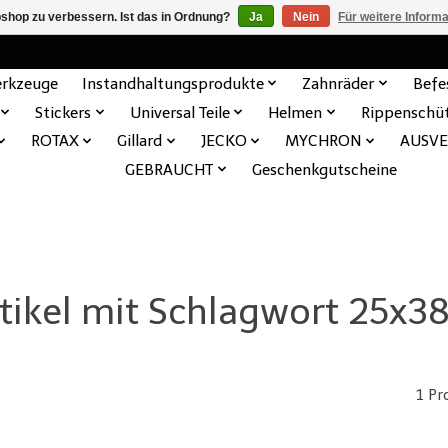
shop zu verbessern. Ist das in Ordnung?
Ja
Nein
Für weitere Inform
rkzeuge
Instandhaltungsprodukte
Zahnräder
Befe
Stickers
Universal Teile
Helmen
Rippenschü
ROTAX
Gillard
JECKO
MYCHRON
AUSV
GEBRAUCHT
Geschenkgutscheine
tikel mit Schlagwort 25x3
1 Pr