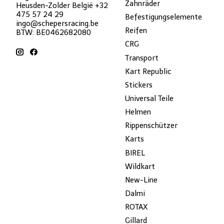
Zahnräder
Heusden-Zolder België +32
475 57 24 29
Befestigungselemente
ingo@schepersracing.be
Reifen
BTW: BE0462682080
CRG
Transport
Kart Republic
Stickers
Universal Teile
Helmen
Rippenschützer
Karts
BIREL
Wildkart
New-Line
Dalmi
ROTAX
Gillard