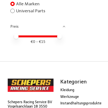
Alle Marken
Universal Parts
Preis
Preis – Mindestwert
Price maximum value
€
0
- €
15
Kategorien
Kleidung
Werkzeuge
Schepers Racing Service BV
Instandhaltungsprodukte
Vogelsancklaan 18 3550