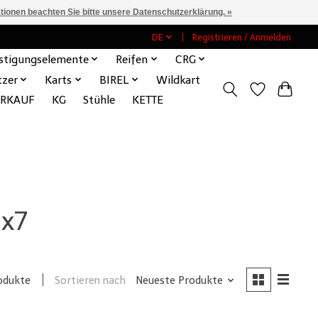
ationen beachten Sie bitte unsere Datenschutzerklärung. »
DE
Registrieren / Anmelden
stigungselemente
Reifen
CRG
tzer
Karts
BIREL
Wildkart
ERKAUF
KG
Stühle
KETTE
8x7
Sortieren nach
Neueste Produkte
odukte