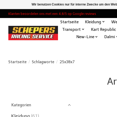
Wir benutzen Cookies nur für interne Zwecke um den Web
Klanten beoordelen ons met een 4,8/5 op Google reviews
Startseite
Kleidung
We
Transport
Kart Republic
New-Line
Dalmi
Startseite
/
Schlagworte
/
25x38x7
Ar
Kategorien
Kleidung
(61)