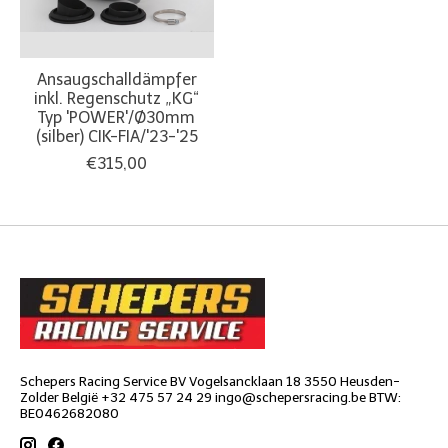
Ansaugschalldämpfer
inkl. Regenschutz „KG“
Typ 'POWER'/Ø30mm
(silber) CIK-FIA/'23-'25
€315,00
Schepers Racing Service BV Vogelsancklaan 18 3550 Heusden-
Zolder België +32 475 57 24 29
ingo@schepersracing.be
BTW:
BE0462682080