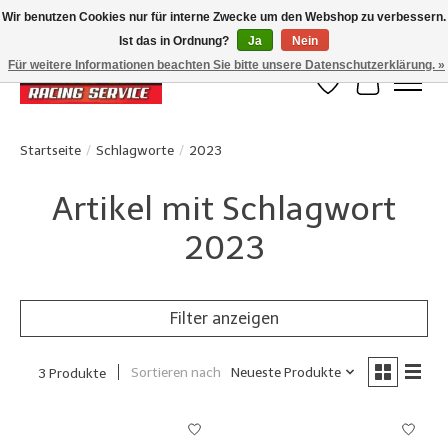
Wir benutzen Cookies nur für interne Zwecke um den Webshop zu verbessern.
Ist das in Ordnung?
Ja
Nein
Klanten beoordelen ons met een 4,8/5 op Google reviews
Für weitere Informationen beachten Sie bitte unsere Datenschutzerklärung. »
Wunschzettel
Ihr Waren
Startseite
/
Schlagworte
/
2023
Artikel mit Schlagwort
2023
Filter anzeigen
Sortieren nach
Neueste Produkte
3 Produkte