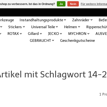
shop zu verbessern. Ist das in Ordnung?
Ja
Nein
Für weitere Inform
rkzeuge
Instandhaltungsprodukte
Zahnräder
Befe
Stickers
Universal Teile
Helmen
Rippenschü
ROTAX
Gillard
JECKO
MYCHRON
AUSV
GEBRAUCHT
Geschenkgutscheine
rtikel mit Schlagwort 14-
1 Pr