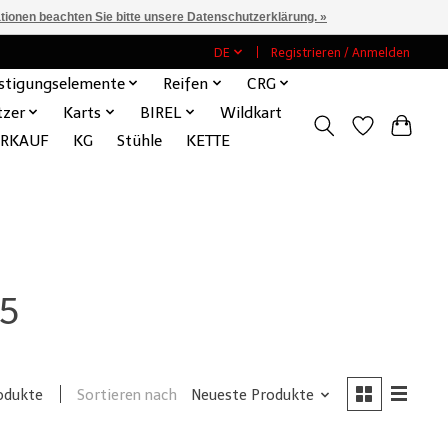
ationen beachten Sie bitte unsere Datenschutzerklärung. »
DE
Registrieren / Anmelden
stigungselemente
Reifen
CRG
tzer
Karts
BIREL
Wildkart
ERKAUF
KG
Stühle
KETTE
25
Sortieren nach
Neueste Produkte
odukte