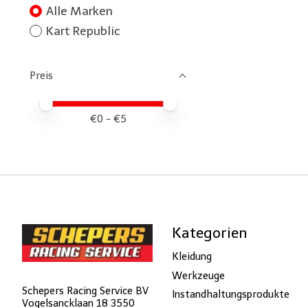
Alle Marken
Kart Republic
Preis
Preis – Mindestwert
Price maximum value
€
0
- €
5
Kategorien
Kleidung
Werkzeuge
Schepers Racing Service BV
Instandhaltungsprodukte
Vogelsancklaan 18 3550