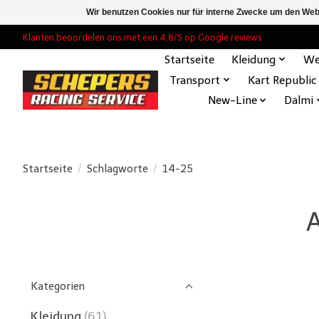
Wir benutzen Cookies nur für interne Zwecke um den Web
Klanten beoordelen ons met een 4,8/5 op Google reviews
Startseite
Kleidung
We
Transport
Kart Republic
New-Line
Dalmi
Startseite
/
Schlagworte
/
14-25
A
Kategorien
Kleidung
(61)