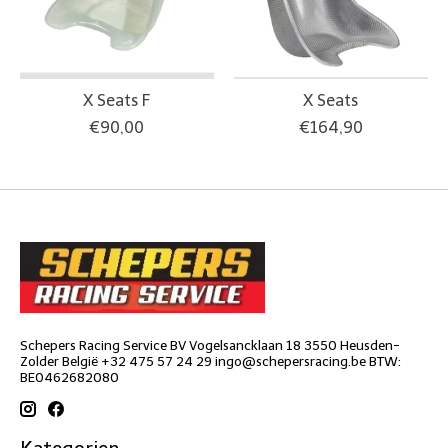
X Seats F
X Seats
€90,00
€164,90
Schepers Racing Service BV Vogelsancklaan 18 3550 Heusden-
Zolder België +32 475 57 24 29
ingo@schepersracing.be
BTW:
BE0462682080