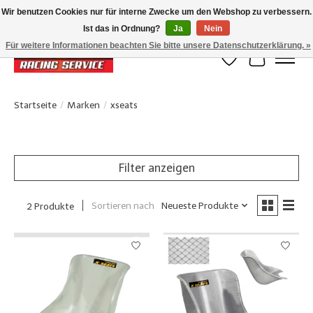
Wir benutzen Cookies nur für interne Zwecke um den Webshop zu verbessern.
Ist das in Ordnung?
Ja
Nein
Klanten beoordelen ons met een 4,8/5 op Google reviews
Für weitere Informationen beachten Sie bitte unsere Datenschutzerklärung. »
Wunschzettel
Ihr Waren
Startseite
/
Marken
/
xseats
Filter anzeigen
Sortieren nach
Neueste Produkte
2 Produkte